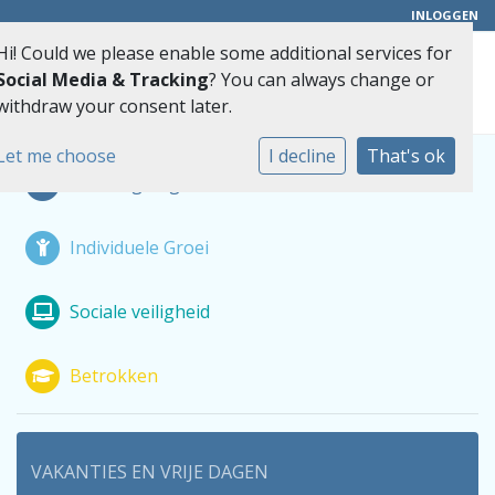
INLOGGEN
Hi! Could we please enable some additional services for
Toggle 
Social Media & Tracking
? You can always change or
withdraw your consent later.
Let me choose
I decline
That's ok
Nieuwsgierig
Individuele Groei
Sociale veiligheid
Betrokken
VAKANTIES EN VRIJE DAGEN