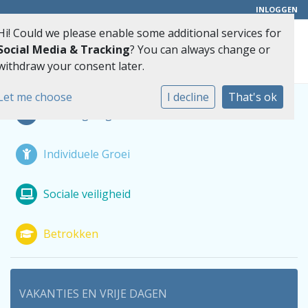
INLOGGEN
Hi! Could we please enable some additional services for
Toggle 
Social Media & Tracking
? You can always change or
withdraw your consent later.
Let me choose
I decline
That's ok
Nieuwsgierig
Individuele Groei
Sociale veiligheid
Betrokken
VAKANTIES EN VRIJE DAGEN