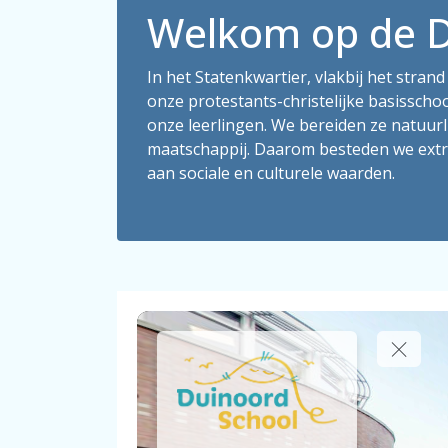
Welkom op de D
In het Statenkwartier, vlakbij het stra
onze protestants-christelijke basisschoo
onze leerlingen. We bereiden ze natuurl
maatschappij. Daarom besteden we extra
aan sociale en culturele waarden.