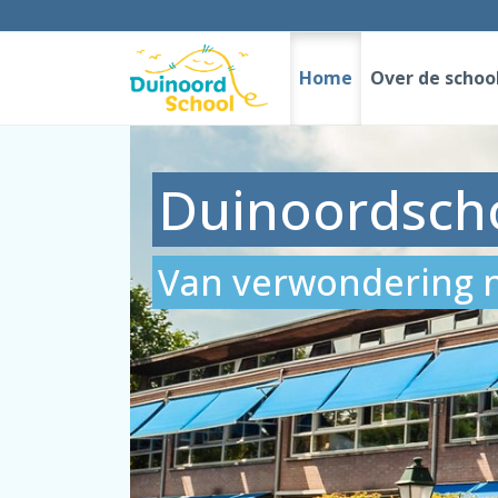
Home
Over de schoo
Duinoordsch
Van verwondering n