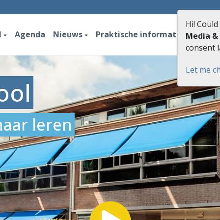
Hi! Could
l
Agenda
Nieuws
Praktische informatie
Conta
Media &
consent l
Let me c
ool
aar leren