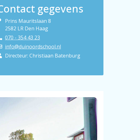
Contact gegevens
Prins Mauritslaan 8
2582 LR Den Haag
070 - 354 43 23
info@duinoordschool.nl
Directeur: Christiaan Batenburg