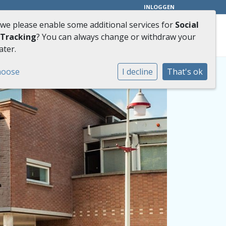
INLOGGEN
 we please enable some additional services for
Social
Zie hier onze virtuele tour
ct
 Tracking
? You can always change or withdraw your
ater.
hoose
I decline
That's ok