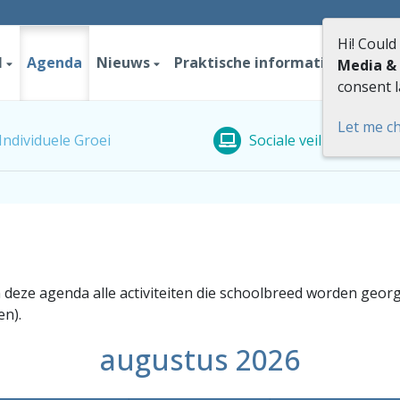
Hi! Could
l
Agenda
Nieuws
Praktische informatie
Conta
Media &
consent l
Let me c
Individuele Groei
Sociale veiligheid
n deze agenda alle activiteiten die schoolbreed worden geor
en).
augustus 2026