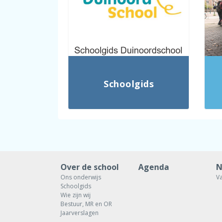
Schoolgids
Over de school
Agenda
N
Ons onderwijs
V
Schoolgids
Wie zijn wij
Bestuur, MR en OR
Jaarverslagen