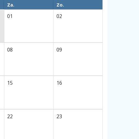
Za.
Zo.
01
02
08
09
15
16
22
23