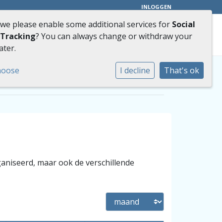
INLOGGEN
 we please enable some additional services for
Social
Zie hier onze virtuele tour
ct
 Tracking
? You can always change or withdraw your
ater.
hoose
I decline
That's ok
Betrokken
ganiseerd, maar ook de verschillende